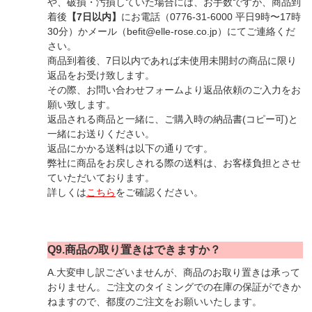
や、破損・汚損していた場合には、お手数ですが、商品到
着後
【7日以内】
にお電話（0776-31-6000 平日9時〜17時
30分）かメール（befit@elle-rose.co.jp）にてご連絡くだ
さい。
商品到着後、7日以内であれば未使用未開封の商品に限り
返品をお受け致します。
その際、お問い合わせフォームより返品依頼のご入力をお
願い致します。
返品される商品と一緒に、ご購入時の納品書(コピー可)と
一緒にお送りください。
返品にかかる送料は以下の通りです。
弊社に商品をお戻しされる際の送料は、お客様負担とさせ
ていただいております。
詳しくは
こちら
をご確認ください。
Q9.商品の取り置きはできますか？
A.大変申し訳ございませんが、商品のお取り置きは承って
おりません。ご注文のタイミングでの在庫の保証ができか
ねますので、都度のご注文をお願いいたします。