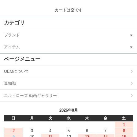
カートは空です
カテゴリ
ブランド
アイテム
ページメニュー
OEMについて
豆知識
エル・ローズ 動画ギャラリー
2026年8月
日
月
火
水
木
金
土
1
2
3
4
5
6
7
8
9
10
11
12
13
14
15