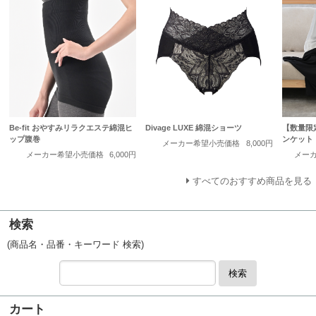
Be-fit おやすみリラクエステ綿混ヒ
Divage LUXE 綿混ショーツ
【数量限定
ップ腹巻
ンケット
メーカー希望小売価格
8,000円
メーカー希望小売価格
6,000円
メー
すべてのおすすめ商品を見る
検索
(商品名・品番・キーワード 検索)
検索
カート