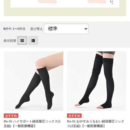
5
件中 1〜5件目
並び替え
表示切替
Be-fit ハイサポート綿混着圧ソックス(1
Be-fit おやすみうるおい綿混着圧ソック
足組)【一般医療機器】
ス(2足組)【一般医療機器】