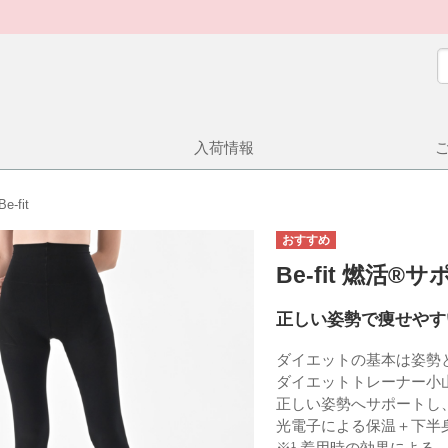
入荷情報
Be-fit
Be-fit 燃活
正しい姿勢で痩せやす
ダイエットの基本は姿勢
ダイエットトレーナー小
正しい姿勢へサポートし
光電子による保温＋下半
※¹ 着用時の効果による