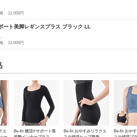
格
12,000円
活®サポート美脚レギンスプラス ブラック LL
L
格
12,000円
品
ラクエ
Be-fit 燃活®サポート美
Be-fit おやすみリラクエ
Be-fit お
ョー
姿勢インナープラス
ステ綿混ヒップ腹巻
ステ綿混ブ