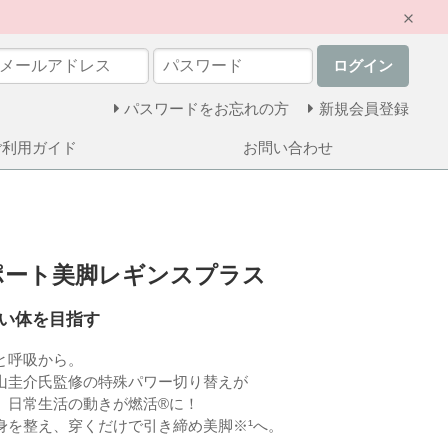
ログイン
パスワードをお忘れの方
新規会員登録
ご利用ガイド
お問い合わせ
®サポート美脚レギンスプラス
い体を目指す
と呼吸から。
山圭介氏監修の特殊パワー切り替えが
、日常生活の動きが燃活®に！
身を整え、穿くだけで引き締め美脚※¹へ。