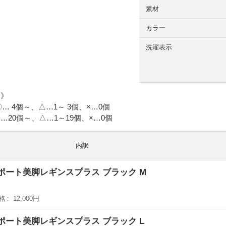
素材
カラー
洗濯表示
て》
：〇… 4個～、△…1～ 3個、×…0個
20個～、△…1～19個、×…0個
内訳
活®サポート美脚レギンスプラス ブラック M
M
格
12,000円
活®サポート美脚レギンスプラス ブラック L