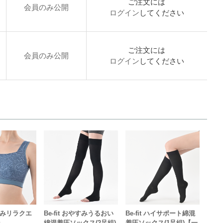
ご注文には
会員のみ公開
ログイン
してください
ご注文には
会員のみ公開
ログイン
してください
やすみリラクエ
Be-fit おやすみうるおい
Be-fit ハイサポート綿混
ラ
綿混着圧ソックス(2足組)
着圧ソックス(1足組)【一