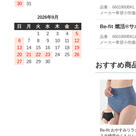
30
31
品番
6601900BKL
メーカー希望小売価
2026年9月
Be-fit 燃
日
月
火
水
木
金
土
1
2
3
4
5
品番
6601900BKL
6
7
8
9
10
11
12
メーカー希望小売価
13
14
15
16
17
18
19
20
21
22
23
24
25
26
27
28
29
30
おすすめ商
Be-fit おやすみリ
ステ綿混ぬくもりシ