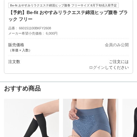
Be-fit おやすみリラクエステ綿混ヒップ腹巻 フリーサイズ 8月下旬頃入荷予定
【予約】Be-fit おやすみリラクエステ綿混ヒップ腹巻 ブラ
ック フリー
品番
660151100BKFY2608
メーカー希望小売価格
6,000円
販売価格
会員のみ公開
（単価 × 入数）
注文数
ご注文には
ログイン
してください
おすすめ商品