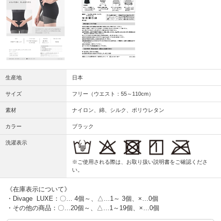
生産地
日本
サイズ
フリー（ウエスト：55～110cm）
素材
ナイロン、綿、シルク、ポリウレタン
カラー
ブラック
洗濯表示
※ご使用される際は、お取り扱い説明書をご確認くださ
い。
《在庫表示について》
・Divage LUXE：〇… 4個～、△…1～ 3個、×…0個
・その他の商品：〇…20個～、△…1～19個、×…0個