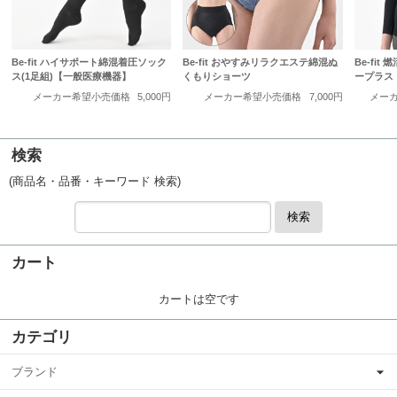
Be-fit ハイサポート綿混着圧ソック
Be-fit おやすみリラクエステ綿混ぬ
Be-fi
ス(1足組)【一般医療機器】
くもりショーツ
ープラス
メーカー希望小売価格
5,000円
メーカー希望小売価格
7,000円
メー
検索
(商品名・品番・キーワード 検索)
検索
カート
カートは空です
カテゴリ
ブランド